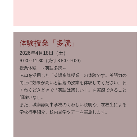
体験授業「多読」
2026年4月18日（土）
9:00～11:30（受付 8:50～9:00）
授業体験 ～英語多読～
iPadを活用した「英語多読授業」の体験です。英語力の
向上に効果が高いと話題の授業を体験してください。わ
くわくどきどきで「英語は楽しい！」を実感できること
間違いなし。
また、城南静岡中学校のくわしい説明や、在校生による
学校行事紹介、校内見学ツアーを実施します。