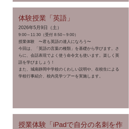
体験授業「英語」
2026年5月9日（土）
9:00～11:30（受付 8:50～9:00）
授業体験 〜君も英語の達人になろう〜
今回は、「英語の言葉の種類」を基礎から学びます。さ
らに、会話表現でよく使う命令文も使います。楽しく英
語を学びましょう！
また、城南静岡中学校のくわしい説明や、在校生による
学校行事紹介、校内見学ツアーを実施します。
授業体験「iPadで自分の名刺を作