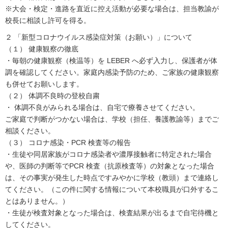
※大会・検定・進路を直近に控え活動が必要な場合は、担当教諭が
校長に相談し許可を得る。
２ 「新型コロナウイルス感染症対策（お願い）」について
（１） 健康観察の徹底
・毎朝の健康観察（検温等）を LEBER へ必ず入力し、保護者が体
調を確認してください。家庭内感染予防のため、ご家族の健康観察
も併せてお願いします。
（２） 体調不良時の登校自粛
・ 体調不良がみられる場合は、自宅で療養させてください。
ご家庭で判断がつかない場合は、学校（担任、養護教諭等）までご
相談ください。
（３） コロナ感染・PCR 検査等の報告
・生徒や同居家族がコロナ感染者や濃厚接触者に特定された場合
や、医師の判断等でPCR 検査（抗原検査等）の対象となった場合
は、その事実が発生した時点ですみやかに学校（教頭）まで連絡し
てください。（この件に関する情報について本校職員が口外するこ
とはありません。）
・生徒が検査対象となった場合は、検査結果が出るまで自宅待機と
してください。