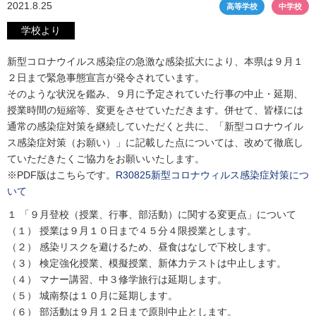
2021.8.25
高等学校
中学校
学校より
新型コロナウイルス感染症の急激な感染拡大により、本県は９月１
２日まで緊急事態宣言が発令されています。
そのような状況を鑑み、９月に予定されていた行事の中止・延期、
授業時間の短縮等、変更をさせていただきます。併せて、皆様には
通常の感染症対策を継続していただくと共に、「新型コロナウイル
ス感染症対策（お願い）」に記載した点については、改めて徹底し
ていただきたくご協力をお願いいたします。
※PDF版はこちらです。
R30825新型コロナウィルス感染症対策につ
いて
１ 「９月登校（授業、行事、部活動）に関する変更点」について
（１） 授業は９月１０日まで４５分４限授業とします。
（２） 感染リスクを避けるため、昼食はなしで下校します。
（３） 検定強化授業、模擬授業、新体力テストは中止します。
（４） マナー講習、中３修学旅行は延期します。
（５） 城南祭は１０月に延期します。
（６） 部活動は９月１２日まで原則中止とします。