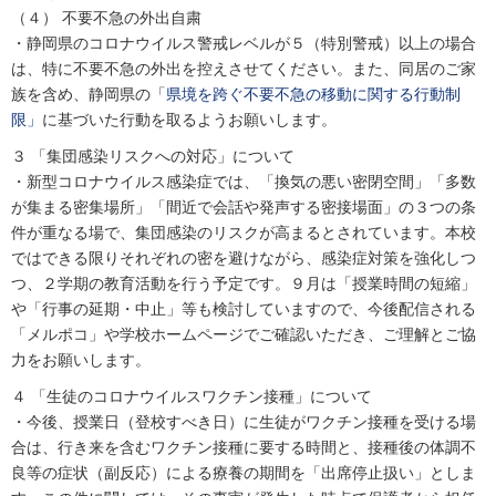
（４） 不要不急の外出自粛
・静岡県のコロナウイルス警戒レベルが５（特別警戒）以上の場合
は、特に不要不急の外出を控えさせてください。また、同居のご家
族を含め、静岡県の「
県境を跨ぐ不要不急の移動に関する行動制
限」
に基づいた行動を取るようお願いします。
３ 「集団感染リスクへの対応」について
・新型コロナウイルス感染症では、「換気の悪い密閉空間」「多数
が集まる密集場所」「間近で会話や発声する密接場面」の３つの条
件が重なる場で、集団感染のリスクが高まるとされています。本校
ではできる限りそれぞれの密を避けながら、感染症対策を強化しつ
つ、２学期の教育活動を行う予定です。９月は「授業時間の短縮」
や「行事の延期・中止」等も検討していますので、今後配信される
「メルポコ」や学校ホームページでご確認いただき、ご理解とご協
力をお願いします。
４ 「生徒のコロナウイルスワクチン接種」について
・今後、授業日（登校すべき日）に生徒がワクチン接種を受ける場
合は、行き来を含むワクチン接種に要する時間と、接種後の体調不
良等の症状（副反応）による療養の期間を「出席停止扱い」としま