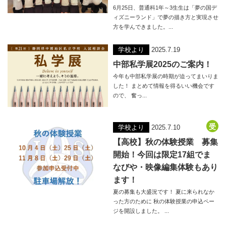
6月25日、普通科1年～3生生は「夢の国デ
ィズニーランド」で夢の描き方と実現させ
方を学んできました。...
学校より
2025.7.19
中部私学展2025のご案内！
今年も中部私学展の時期が迫ってまいりま
した！ まとめて情報を得るいい機会です
ので、 奮っ...
学校より
2025.7.10
【高校】秋の体験授業 募集
開始！今回は限定17組でま
なびや・映像編集体験もあり
ます！
夏の募集も大盛況です！ 夏に来られなか
った方のために 秋の体験授業の申込ペー
ジを開設しました。 ...