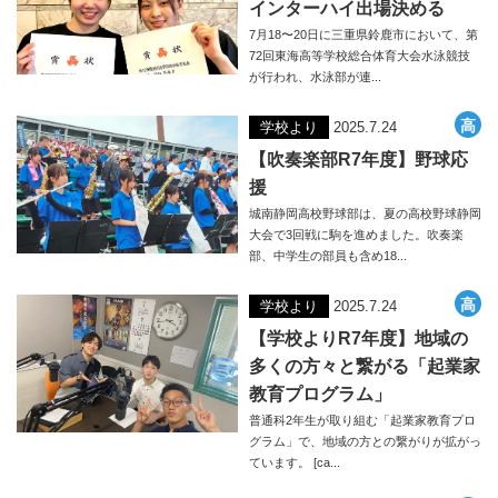
インターハイ出場決める
7月18〜20日に三重県鈴鹿市において、第
72回東海高等学校総合体育大会水泳競技
が行われ、水泳部が連...
学校より
2025.7.24
【吹奏楽部R7年度】野球応
援
城南静岡高校野球部は、夏の高校野球静岡
大会で3回戦に駒を進めました。吹奏楽
部、中学生の部員も含め18...
学校より
2025.7.24
【学校よりR7年度】地域の
多くの方々と繋がる「起業家
教育プログラム」
普通科2年生が取り組む「起業家教育プロ
グラム」で、地域の方との繋がりが拡がっ
ています。 [ca...