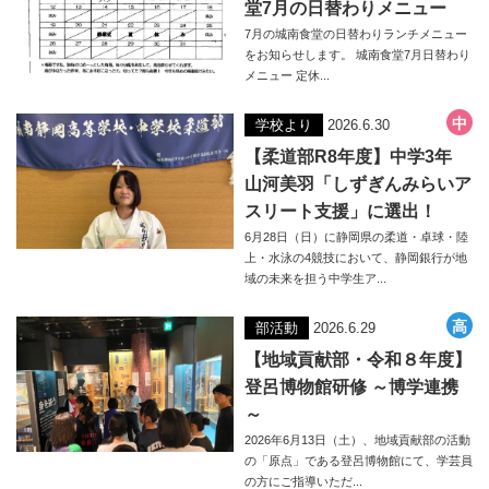
堂7月の日替わりメニュー
7月の城南食堂の日替わりランチメニュー
をお知らせします。 城南食堂7月日替わり
メニュー 定休...
学校より
2026.6.30
【柔道部R8年度】中学3年
山河美羽「しずぎんみらいア
スリート支援」に選出！
6月28日（日）に静岡県の柔道・卓球・陸
上・水泳の4競技において、静岡銀行が地
域の未来を担う中学生ア...
部活動
2026.6.29
【地域貢献部・令和８年度】
登呂博物館研修 ～博学連携
～
2026年6月13日（土）、地域貢献部の活動
の「原点」である登呂博物館にて、学芸員
の方にご指導いただ...