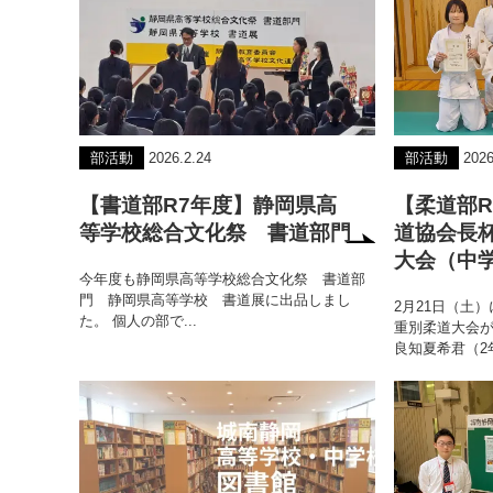
部活動
2026.2.24
部活動
2026
【書道部R7年度】静岡県高
【柔道部R
等学校総合文化祭 書道部門
道協会長
大会（中
今年度も静岡県高等学校総合文化祭 書道部
門 静岡県高等学校 書道展に出品しまし
2月21日（土
た。 個人の部で...
重別柔道大会
良知夏希君（2年.