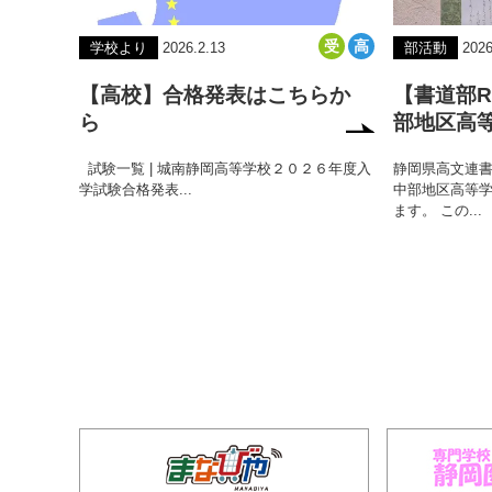
学校より
2026.2.13
部活動
2026
【高校】合格発表はこちらか
【書道部R
ら
部地区高
試験一覧 | 城南静岡高等学校２０２６年度入
静岡県高文連書
学試験合格発表...
中部地区高等
ます。 この...