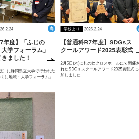
26.2.24
学校より
2026.2.24
7年度】「ふじの
【普通科R7年度】SDGsス
・大学フォーラム」
クールアワード2025表彰式
てきました！
2月5日(木)に札の辻クロスホールにて開催
れたSDGｓスクールアワード2025表彰式に
・祝）に静岡県立大学で行われた
加しました...
のくに地域・大学フォーラム」
..