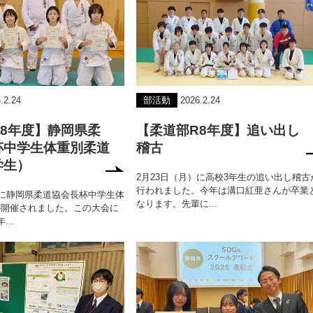
.2.24
部活動
2026.2.24
8年度】静岡県柔
【柔道部R8年度】追い出し
杯中学生体重別柔道
稽古
学生）
2月23日（月）に高校3年生の追い出し稽古
行われました。今年は溝口紅亜さんが卒業
）に静岡県柔道協会長杯中学生体
なります。先輩に...
が開催されました。この大会に
..