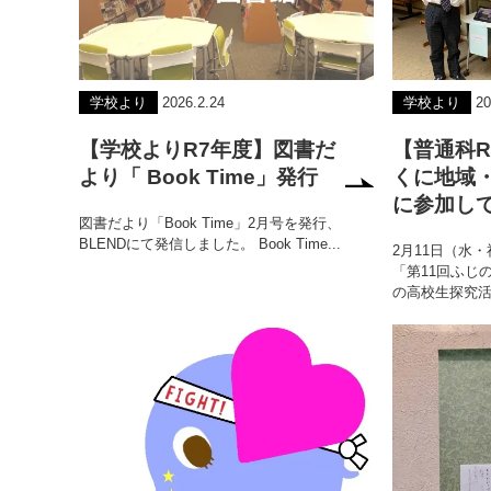
学校より
2026.2.24
学校より
20
【学校よりR7年度】図書だ
【普通科R
より「 Book Time」発行
くに地域
に参加し
図書だより「Book Time」2月号を発行、
BLENDにて発信しました。 Book Time...
2月11日（水
「第11回ふじ
の高校生探究活.