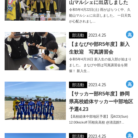
山マルシェに出店しました
令和5年4月22日(土) 雨がぱらつく中、久
能山マルシェに出店しました。 一日天気
が心配されまし...
部活動
2023.4.25
【まなびや部R5年度】新入
生歓迎 写真講習会
令和5年4月16日 新入生の仮入部が始まり
ました。 まなびや部は写真講習会を開
催！ 新入生...
部活動
2023.4.25
【サッカー部R5年度】静岡
県高校総体サッカー中部地区
予選4.23
【高校総体中部地区予選】 🗓4/23(Sun)
12:00kickoff 🆚相良高校 @清流館ｸ...
部活動
2023.4.25