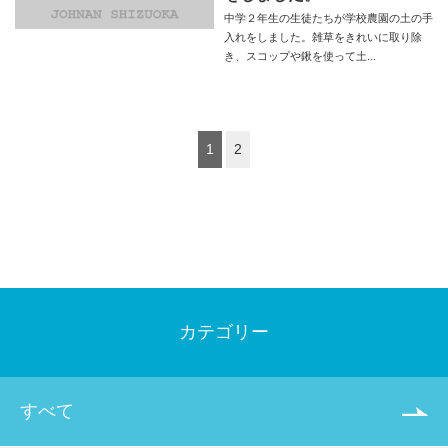
中学２年生の生徒たちが学校農園の土の手
入れをしました。雑草をきれいに取り除
き、スコップや鍬を使って土...
1
2
カテゴリー
すべて