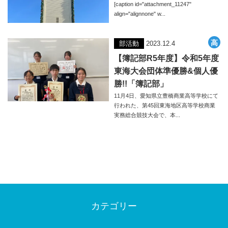
[caption id="attachment_11247"
align="alignnone" w...
部活動
2023.12.4
【簿記部R5年度】令和5年度
東海大会団体準優勝&個人優
勝!!「簿記部」
11月4日、愛知県立豊橋商業高等学校にて
行われた、第45回東海地区高等学校商業
実務総合競技大会で、本...
カテゴリー