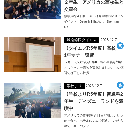
２年生 アメリカの高校生と
交流会
修学旅行４日目 今日は修学旅行のメイン
イベント、Beverly Hillsの北、Sherman
Oa...
城南静岡タイムス
2023.12.7
【タイムズR5年度】高校
1年マナー講習
12月5日(火)に高校1年ICT科の生徒を対象
としたマナー講習を実施しました。この講
習では正しい挨拶...
学校より
2023.12.7
【学校よりR5年度】普通科2
年生 ディズニーランドを満
喫中
アメリカでの修学旅行3日目 昨晩は、しっ
かり食べ、ホテルのジムで鍛え、しっかり
寝て、今日のディ...