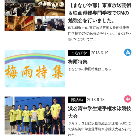
【まなびや部】東京放送芸術
＆映画俳優専門学校でCMの
勉強会を行いました。
6月16日(土)に東京放送芸術＆映画俳優専
門学校でCМの勉強会を行った。 まなびや
新CМについてプ...
まなびや
2018.6.19
梅雨特集
まなびやの梅雨特集はこちら...
部活動
2018.6.18
浜名湾中学生選手権水泳競技
大会
６月２，３日に浜松市総合水泳場ToBIOに
て浜名湾中学生選手権水泳競技大会が行わ
れた。 ...