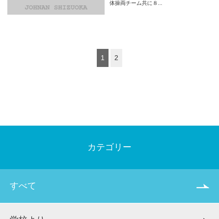
体操両チーム共に８...
1
2
カテゴリー
すべて