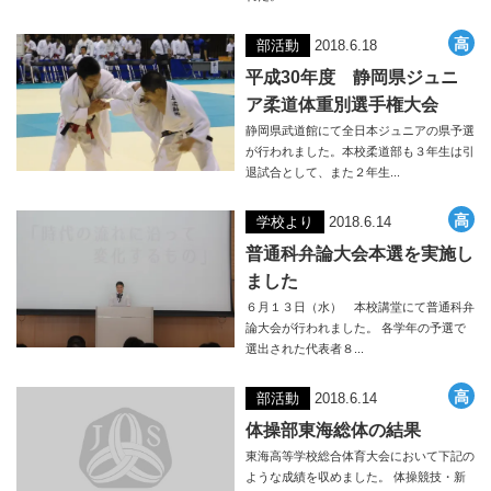
部活動
2018.6.18
平成30年度 静岡県ジュニ
ア柔道体重別選手権大会
静岡県武道館にて全日本ジュニアの県予選
が行われました。本校柔道部も３年生は引
退試合として、また２年生...
学校より
2018.6.14
普通科弁論大会本選を実施し
ました
６月１３日（水） 本校講堂にて普通科弁
論大会が行われました。 各学年の予選で
選出された代表者８...
部活動
2018.6.14
体操部東海総体の結果
東海高等学校総合体育大会において下記の
ような成績を収めました。 体操競技・新