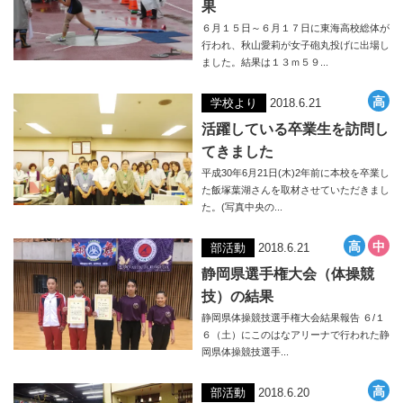
果
６月１５日～６月１７日に東海高校総体が
行われ、秋山愛莉が女子砲丸投げに出場し
ました。結果は１３ｍ５９...
学校より
2018.6.21
活躍している卒業生を訪問し
てきました
平成30年6月21日(木)2年前に本校を卒業し
た飯塚葉湖さんを取材させていただきまし
た。(写真中央の...
部活動
2018.6.21
静岡県選手権大会（体操競
技）の結果
静岡県体操競技選手権大会結果報告 ６/１
６（土）にこのはなアリーナで行われた静
岡県体操競技選手...
部活動
2018.6.20