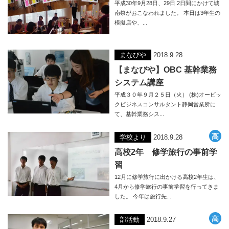
平成30年9月28日、29日 2日間にかけて城
南祭がおこなわれました。 本日は3年生の
模擬店や、...
まなびや
2018.9.28
【まなびや】OBC 基幹業務
システム講座
平成３０年９月２５日（火） (株)オービッ
クビジネスコンサルタント静岡営業所に
て、基幹業務シス...
学校より
2018.9.28
高校2年 修学旅行の事前学
習
12月に修学旅行に出かける高校2年生は、
4月から修学旅行の事前学習を行ってきま
した。 今年は旅行先...
部活動
2018.9.27