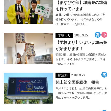
【まなびや部】城南祭の準備
を行っています
28日、29日に行われる城南祭に向けて準
備を行っています。 今年のまなびや部
は、抹茶セットを販売し...
学校より
2018.9.27
【学校より】いよいよ城南祭
が始まります！
明日28日、29日の2日間で城南祭が開催さ
れます。 今週は各クラスが団結し、準備
に励んでいます...
部活動
2018.9.27
陸上部全国高総体 報告
８月２日から行われた全国高校総体に、女
子砲丸投げで秋山愛莉が出場しました。結
果は１０位と満足いく結果...