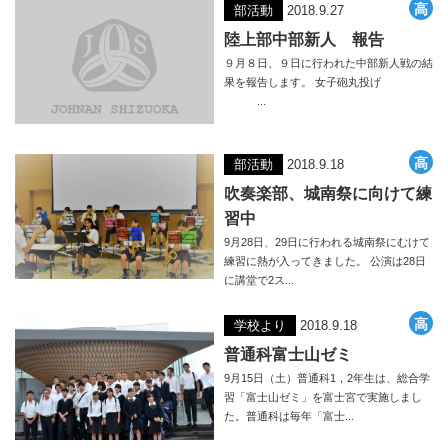
部活動
2018.9.27
陸上部中部新人 報告
９月８日、９日に行われた中部新人戦の結
果を報告します。 女子砲丸投げ
...
部活動
2018.9.18
吹奏楽部、城南祭に向けて練
習中
9月28日、29日に行われる城南祭にむけて
練習に熱が入ってきました。 公演は28日
に講堂で2ス...
学校より
2018.9.18
普通科富士山ゼミ
9月15日（土）普通科1，2年生は、総合学
習「富士山ゼミ」を富士宮で実施しまし
た。普通科は毎年「富士...