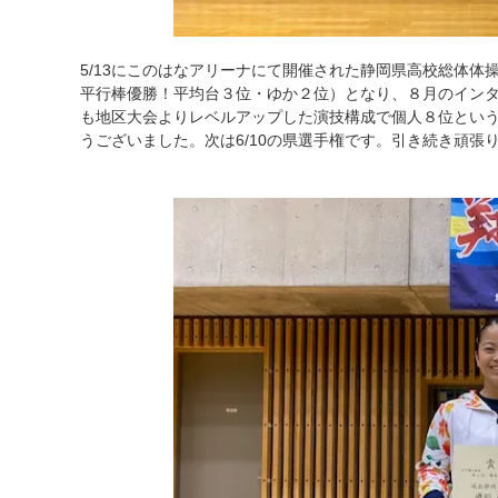
5/13にこのはなアリーナにて開催された静岡県高校総体
平行棒優勝！平均台３位・ゆか２位）となり、８月のイン
も地区大会よりレベルアップした演技構成で個人８位とい
うございました。次は6/10の県選手権です。引き続き頑張