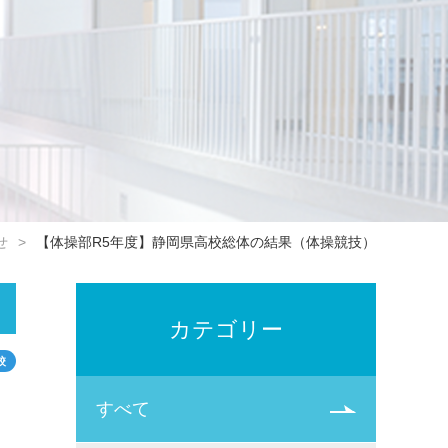
せ
【体操部R5年度】静岡県高校総体の結果（体操競技）
カテゴリー
校
すべて