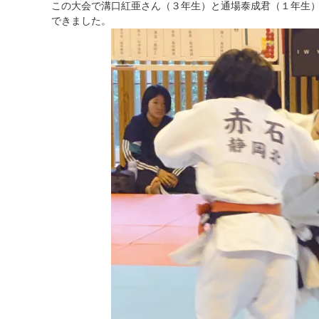
この大会で溝口紅亜さん（３年生）と通場泰成君（１年生
できました。