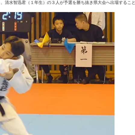
）、清水智迅君（１年生）の３人が予選を勝ち抜き県大会へ出場するこ