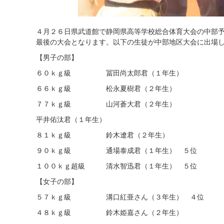
４月２６日県武道館で静岡県高等学校総合体育大会の中部
最後の大会となります。以下の生徒が中部地区大会に出場
【男子の部】
６０ｋｇ級 冨田尚太郎君（１年生）
６６ｋｇ級 松永夏樹君（２年生）
７７ｋｇ級 山河蒼大君（２年生）
平井佑汰君（１年生）
８１ｋｇ級 鈴木遼君（２年生）
９０ｋｇ級 通場泰成君（１年生） ５位
１００ｋｇ超級 清水智迅君（１年生） ５位
【女子の部】
５７ｋｇ級 溝口紅亜さん（３年生） ４位
４８ｋｇ級 鈴木姫嘉さん（２年生）