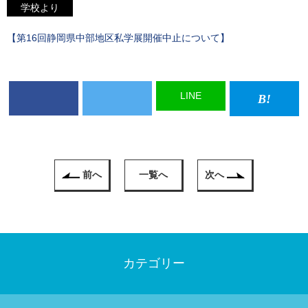
学校より
【第16回静岡県中部地区私学展開催中止について】
LINE
前へ
一覧へ
次へ
カテゴリー