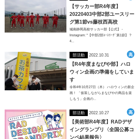
【サッカー部R4年度】
20220403中部2部ユースリー
グ第1節vs藤枝西高校
城南静岡高校サッカー部【公式】 -
Instagram: "【中部2部ﾕｰｽﾘｰｸﾞ第1節】 ?
4...
部活動
2022.10.31
【R4年度まなびや部】ハロ
ウィン企画の準備をしていま
す
令和4年10月27日（木） ハロウィンの新企
画！ 「仮装しながらまなびやの商品を楽
しもう」企画の...
部活動
2022.10.27
【美術部R4年度】RADデザ
イングランプリ〈全国公募コ
ンペ結果報告〉