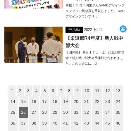
高校２年 竹下明里さんがRADデザイング
ランプリで奨励賞を受賞しました。 RAD
デザイングランプリ...
部活動
2022.10.24
【柔道部R4年度】新人戦中
部大会
【団体戦】 ９月１７日（土）に北部体育
館で新人戦中部大会団体戦が行われまし
た。この大会には、近...
1
2
3
4
5
6
7
8
9
10
11
12
13
14
15
16
17
18
19
20
21
22
23
24
25
26
27
28
29
30
31
32
33
34
35
36
37
38
39
40
41
42
43
44
45
46