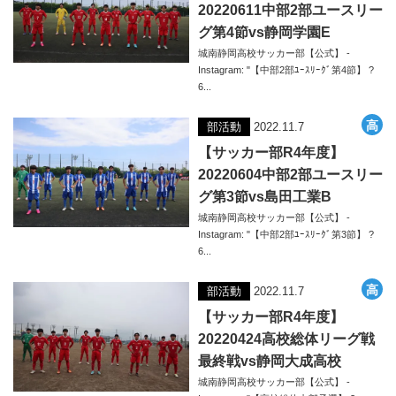
20220611中部2部ユースリー
グ第4節vs静岡学園E
城南静岡高校サッカー部【公式】 -
Instagram: "【中部2部ﾕｰｽﾘｰｸﾞ第4節】 ?
6...
部活動
2022.11.7
【サッカー部R4年度】
20220604中部2部ユースリー
グ第3節vs島田工業B
城南静岡高校サッカー部【公式】 -
Instagram: "【中部2部ﾕｰｽﾘｰｸﾞ第3節】 ?
6...
部活動
2022.11.7
【サッカー部R4年度】
20220424高校総体リーグ戦
最終戦vs静岡大成高校
城南静岡高校サッカー部【公式】 -