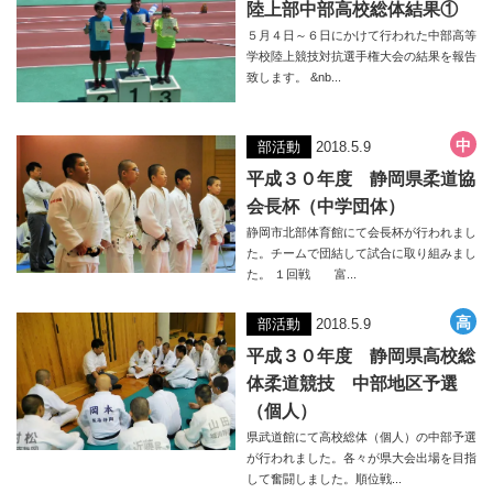
陸上部中部高校総体結果①
５月４日～６日にかけて行われた中部高等
学校陸上競技対抗選手権大会の結果を報告
致します。 &nb...
部活動
2018.5.9
平成３０年度 静岡県柔道協
会長杯（中学団体）
静岡市北部体育館にて会長杯が行われまし
た。チームで団結して試合に取り組みまし
た。 １回戦 富...
部活動
2018.5.9
平成３０年度 静岡県高校総
体柔道競技 中部地区予選
（個人）
県武道館にて高校総体（個人）の中部予選
が行われました。各々が県大会出場を目指
して奮闘しました。順位戦...