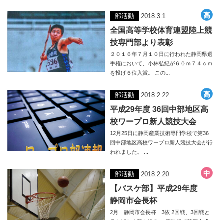
部活動
2018.3.1
全国高等学校体育連盟陸上競
技専門部より表彰
２０１６年７月１０日に行われた静岡県選
手権において、小林弘紀が６０ｍ７４ｃｍ
を投げ６位入賞。 この...
部活動
2018.2.22
平成29年度 36回中部地区高
校ワープロ新人競技大会
12月25日に静岡産業技術専門学校で第36
回中部地区高校ワープロ新人競技大会が行
われました。 ...
部活動
2018.2.20
【バスケ部】平成29年度
静岡市会長杯
2月 静岡市会長杯 3依 2回戦、3回戦と