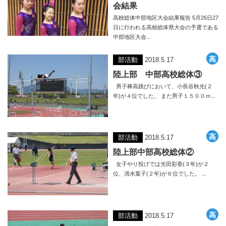
会結果
高校総体中部地区大会結果報告 5月26日27
日に行われる高校総体県大会の予選である
中部地区大会...
部活動
2018.5.17
陸上部 中部高校総体③
男子棒高跳びにおいて、小長谷秋光(２
年)が４位でした。 また男子１５００ｍ...
部活動
2018.5.17
陸上部中部高校総体②
女子やり投げでは光田彩香(３年)が２
位、清水葉子(２年)が６位でした。 ...
部活動
2018.5.17