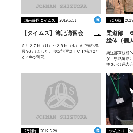
城南静岡タイムス
2019.5.31
部活動
2019
【タイムズ】簿記講習会
柔道部 
総体（個
５月２７日（月）～２９日（水）まで簿記講
習がありました。 簿記講習はＩＣＴ科の２年
柔道部高校総
と３年が簿記...
が、県武道館
権をかけ県大会に
部活動
2019.5.29
学校より
20