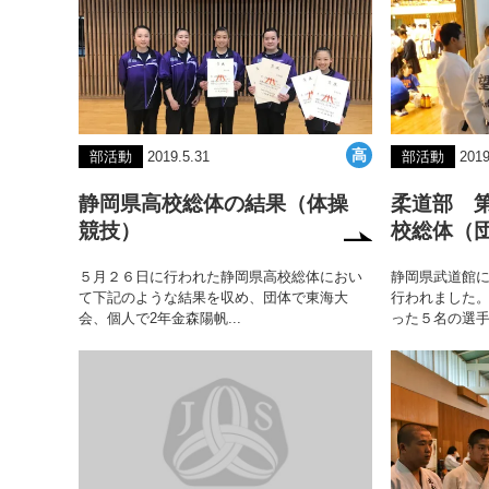
部活動
2019.5.31
部活動
2019
静岡県高校総体の結果（体操
柔道部 第
競技）
校総体（
５月２６日に行われた静岡県高校総体におい
静岡県武道館
て下記のような結果を収め、団体で東海大
行われました
会、個人で2年金森陽帆...
った５名の選手が