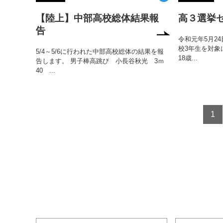
【陸上】中部高校総体結果報
高３選挙
告
令和元年5月2
校3年生を対象
5/4～5/6に行われた中部高校総体の結果を報
18歳...
告します。 男子棒高跳び 小長谷秋光 3ｍ
40 ...
1