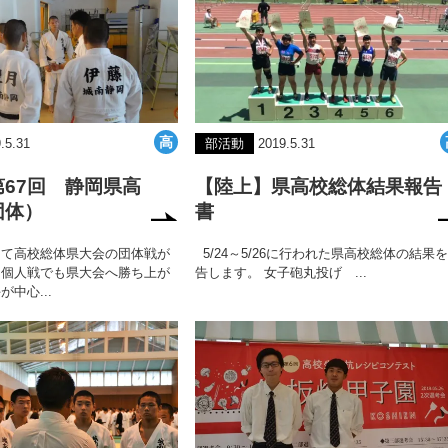
.5.31
部活動
2019.5.31
67回 静岡県高
【陸上】県高校総体結果報告
団体）
書
にて高校総体県大会の団体戦が
5/24～5/26に行われた県高校総体の結果
。個人戦でも県大会へ勝ち上が
告します。 女子砲丸投げ ...
中心...