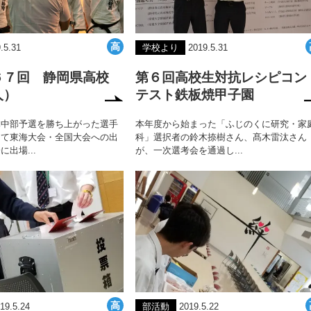
.5.31
学校より
2019.5.31
６７回 静岡県高校
第６回高校生対抗レシピコン
人）
テスト鉄板焼甲子園
体中部予選を勝ち上がった選手
本年度から始まった「ふじのくに研究・家
にて東海大会・全国大会への出
科」選択者の鈴木捺樹さん、髙木雷汰さん
出場...
が、一次選考会を通過し...
19.5.24
部活動
2019.5.22