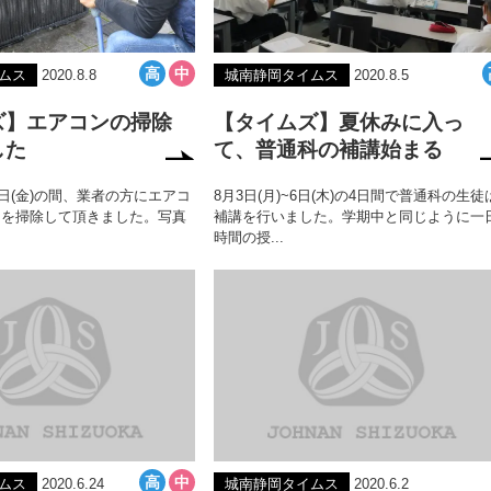
ムス
2020.8.8
城南静岡タイムス
2020.8.5
ズ】エアコンの掃除
【タイムズ】夏休みに入っ
した
て、普通科の補講始まる
７日(金)の間、業者の方にエアコ
8月3日(月)~6日(木)の4日間で普通科の生徒
ーを掃除して頂きました。写真
補講を行いました。学期中と同じように一
時間の授...
ムス
2020.6.24
城南静岡タイムス
2020.6.2