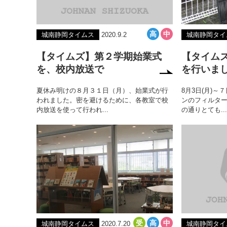
城南静岡タイムス
2020.9.2
城南静岡タイ
【タイムズ】第２学期始業式
【タイム
を、校内放送で
を行いま
夏休み明けの８月３１日（月）、始業式が行
8月3日(月)～
われました。密を避けるために、各教室で校
ンのフィルタ
内放送を使って行われ...
の通りとても...
城南静岡タイムス
2020.7.20
城南静岡タイ