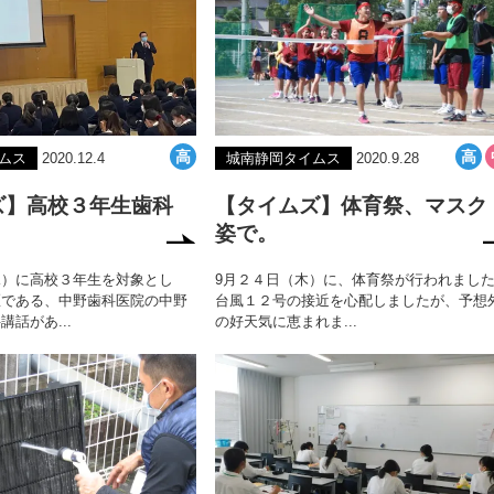
ムス
2020.12.4
城南静岡タイムス
2020.9.28
ズ】高校３年生歯科
【タイムズ】体育祭、マスク
姿で。
水）に高校３年生を対象とし
9月２４日（木）に、体育祭が行われまし
医である、中野歯科医院の中野
台風１２号の接近を心配しましたが、予想
話があ...
の好天気に恵まれま...