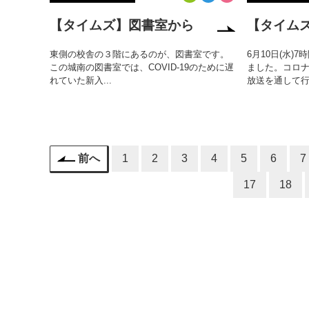
【タイムズ】図書室から
【タイム
東側の校舎の３階にあるのが、図書室です。
6月10日(水)
この城南の図書室では、COVID-19のために遅
ました。コロ
れていた新入...
放送を通して行.
前へ
1
2
3
4
5
6
7
17
18