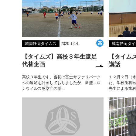
城南静岡タイムス
2020.12.4
城南静岡タイ
【タイムズ】高校３年生遠足
【タイム
代替企画
講話
高校３年生です。当初は富士サファリパーク
１２月２日（
への遠足を計画しておりましたが、新型コロ
た、学校歯科
ナウイルス感染症の感...
先生による歯科講