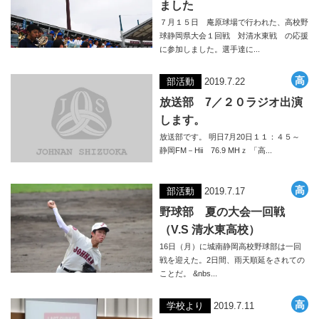
ました
７月１５日 庵原球場で行われた、高校野
球静岡県大会１回戦 対清水東戦 の応援
に参加しました。選手達に...
部活動
2019.7.22
放送部 7／２０ラジオ出演
します。
放送部です。 明日7月20日１１：４５～
静岡FM－Hii 76.9 MHｚ 「高...
部活動
2019.7.17
野球部 夏の大会一回戦
（V.S 清水東高校）
16日（月）に城南静岡高校野球部は一回
戦を迎えた。2日間、雨天順延をされての
ことだ。 &nbs...
学校より
2019.7.11