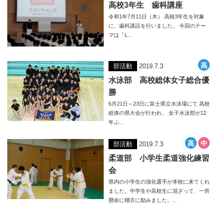
高校3年生 歯科講座
令和1年7月11日（木） 高校3年生を対象
に、歯科講話を行いました。 今回のテー
マは「L...
部活動
2019.7.3
水泳部 高校総体女子総合優
勝
6月21日～23日に富士県立水泳場にて 高校
総体の県大会が行われ、 女子水泳部が12
年ぶ...
部活動
2019.7.3
柔道部 小学生柔道強化練習
会
県内の小学生の強化選手が本校に来てくれ
ました。中学生や高校生に混ざって、一所
懸命に稽古に励みました。...