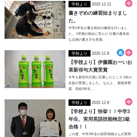
学校より
2020.12.21
書きぞめの練習始まりまし
た。
中学1年生が書き初めの練習を行いまし
た。 2学期の初めに学んだ 行書の基本的
な点画の書き方を意識...
学校より
2020.12.8
【学校より】伊藤園おーいお
茶新俳句大賞受賞
今年も新俳句大賞に応募したところ 3名の
生徒が受賞しました。 なんと、 都道府県
賞 高校3年生...
学校より
2020.12.8
【学校より】快挙！！中学3
年生、実用英語技能検定2級
合格！！
この度、中学3年生の岩田胡桃さんが実用