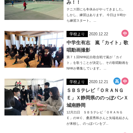
み！！
テニス部にも冬休みがやってきました。
しかし、練習はあります。 今日は９時か
ら練習スタート。 ...
学校より
2020.12.22
中学生有志 嵐「カイト」歌
唱動画撮影
第７１回NHK紅白歌合戦で嵐が「カイ
ト」を歌うことが決定し、その歌唱動画を
NHKが募集しています。 ...
学校より
2020.12.21
ＳＢＳテレビ「ＯＲＡＮＧ
Ｅ」Ｘ静岡県ののっぽパンＸ
城南静岡
12月21日 ＳＢＳテレビ「ＯＲＡＮＧ
Ｅ」のＭＣ、桑原秀和さんと矢端名結さん
が来校し、のっぽパンをプ...