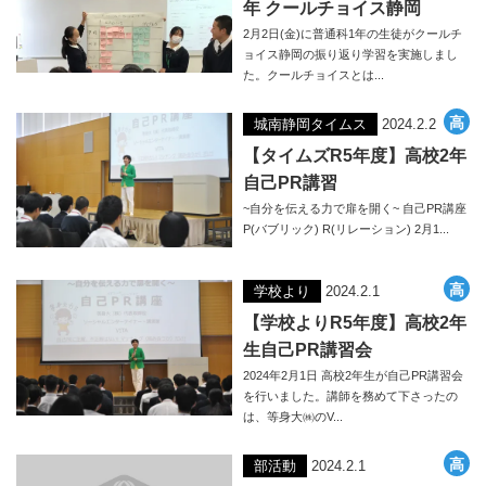
年 クールチョイス静岡
2月2日(金)に普通科1年の生徒がクールチ
ョイス静岡の振り返り学習を実施しまし
た。クールチョイスとは...
城南静岡タイムス
2024.2.2
【タイムズR5年度】高校2年
自己PR講習
~自分を伝える力で扉を開く~ 自己PR講座
P(バブリック) R(リレーション) 2月1...
学校より
2024.2.1
【学校よりR5年度】高校2年
生自己PR講習会
2024年2月1日 高校2年生が自己PR講習会
を行いました。講師を務めて下さったの
は、等身大㈱のV...
部活動
2024.2.1