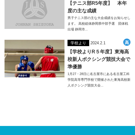
【テニス部R5年度】 本年
度の主な成績
男子テニス部の主な大会成績をお知らせし
ます。 高校総体静岡県中部予選 団体戦
出場 静岡市...
学校より
2024.2.1
【学校よりR５年度】東海高
校新人ボクシング競技大会で
準優勝
1月27・28日に名古屋市にある名古屋工科
学院高等専門学校で開催された東海高校新
人ボクシング競技大会...